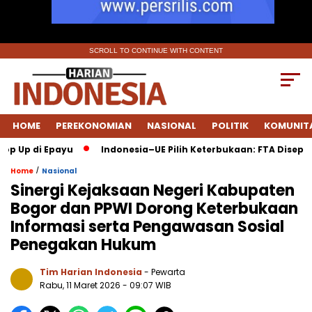
SCROLL TO CONTINUE WITH CONTENT
HOME
PEREKONOMIAN
NASIONAL
POLITIK
KOMUNIT
p di Epayu
Indonesia–UE Pilih Keterbukaan: FTA Disepakati 
/
Home
Nasional
Sinergi Kejaksaan Negeri Kabupaten
Bogor dan PPWI Dorong Keterbukaan
Informasi serta Pengawasan Sosial
Penegakan Hukum
Tim Harian Indonesia
- Pewarta
Rabu, 11 Maret 2026
- 09:07 WIB