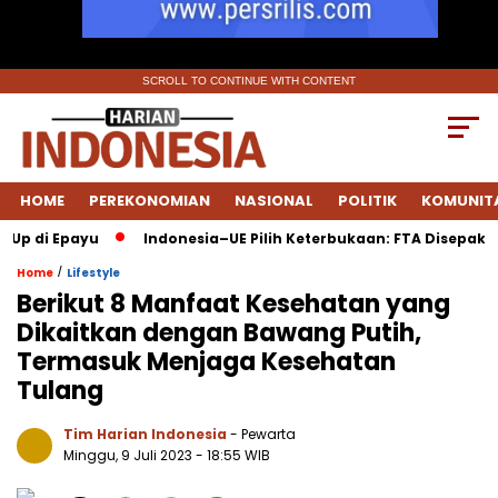
SCROLL TO CONTINUE WITH CONTENT
HOME
PEREKONOMIAN
NASIONAL
POLITIK
KOMUNIT
di Epayu
Indonesia–UE Pilih Keterbukaan: FTA Disepakati Sa
/
Home
Lifestyle
Berikut 8 Manfaat Kesehatan yang
Dikaitkan dengan Bawang Putih,
Termasuk Menjaga Kesehatan
Tulang
Tim Harian Indonesia
- Pewarta
Minggu, 9 Juli 2023
- 18:55 WIB