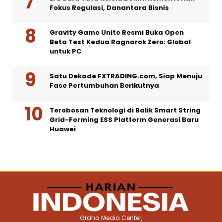
Fokus Regulasi, Danantara Bisnis
Gravity Game Unite Resmi Buka Open
Beta Test Kedua Ragnarok Zero: Global
untuk PC
Satu Dekade FXTRADING.com, Siap Menuju
Fase Pertumbuhan Berikutnya
Terobosan Teknologi di Balik Smart String
Grid-Forming ESS Platform Generasi Baru
Huawei
Graha Media Center,