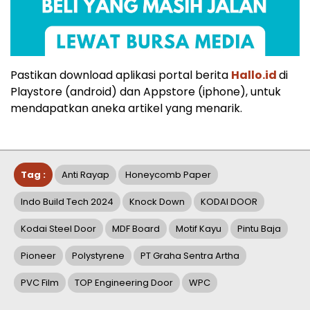
Pastikan download aplikasi portal berita
Hallo.id
di
Playstore (android) dan Appstore (iphone), untuk
mendapatkan aneka artikel yang menarik.
Tag :
Anti Rayap
Honeycomb Paper
Indo Build Tech 2024
Knock Down
KODAI DOOR
Kodai Steel Door
MDF Board
Motif Kayu
Pintu Baja
Pioneer
Polystyrene
PT Graha Sentra Artha
PVC Film
TOP Engineering Door
WPC