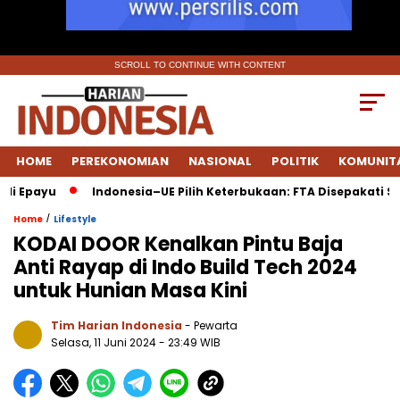
SCROLL TO CONTINUE WITH CONTENT
HOME
PEREKONOMIAN
NASIONAL
POLITIK
KOMUNIT
payu
Indonesia–UE Pilih Keterbukaan: FTA Disepakati Saat E
/
Home
Lifestyle
KODAI DOOR Kenalkan Pintu Baja
Anti Rayap di Indo Build Tech 2024
untuk Hunian Masa Kini
Tim Harian Indonesia
- Pewarta
Selasa, 11 Juni 2024
- 23:49 WIB