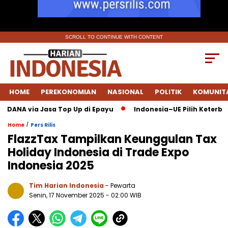
SCROLL TO CONTINUE WITH CONTENT
HOME
PEREKONOMIAN
NASIONAL
POLITIK
KOMUNIT
 DANA via Jasa Top Up di Epayu
Indonesia–UE Pilih Keterbuka
/
Home
Pers Rilis
FlazzTax Tampilkan Keunggulan Tax
Holiday Indonesia di Trade Expo
Indonesia 2025
Tim Harian Indonesia
- Pewarta
Senin, 17 November 2025
- 02:00 WIB