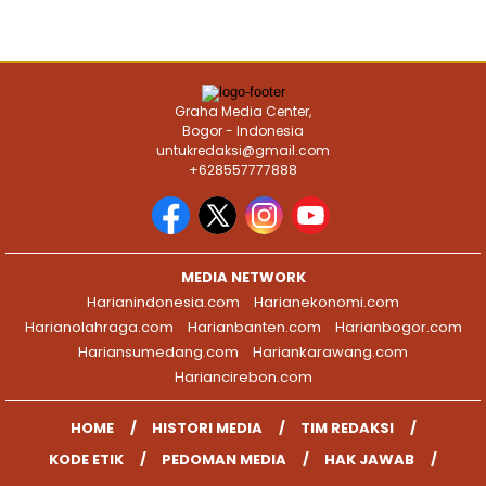
Graha Media Center,
Bogor - Indonesia
untukredaksi@gmail.com
+628557777888
MEDIA NETWORK
Harianindonesia.com
Harianekonomi.com
Harianolahraga.com
Harianbanten.com
Harianbogor.com
Hariansumedang.com
Hariankarawang.com
Hariancirebon.com
HOME
HISTORI MEDIA
TIM REDAKSI
KODE ETIK
PEDOMAN MEDIA
HAK JAWAB