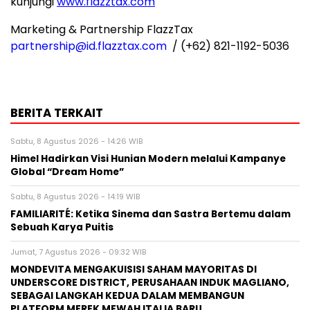
kunjungi
www.flazztax.com
Marketing & Partnership FlazzTax
partnership@id
.flazztax.com
/ (+62) 821-1192-5036
BERITA TERKAIT
Sabtu, 8 Agustus 2026 - 14:26 WIB
Himel Hadirkan Visi Hunian Modern melalui Kampanye
Global “Dream Home”
Sabtu, 8 Agustus 2026 - 14:19 WIB
FAMILIARITÉ: Ketika Sinema dan Sastra Bertemu dalam
Sebuah Karya Puitis
Jumat, 7 Agustus 2026 - 09:32 WIB
MONDEVITA MENGAKUISISI SAHAM MAYORITAS DI
UNDERSCORE DISTRICT, PERUSAHAAN INDUK MAGLIANO,
SEBAGAI LANGKAH KEDUA DALAM MEMBANGUN
PLATFORM MEREK MEWAH ITALIA BARU