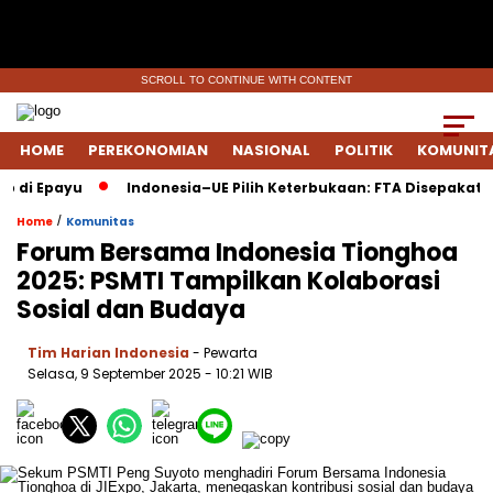
SCROLL TO CONTINUE WITH CONTENT
HOME
PEREKONOMIAN
NASIONAL
POLITIK
KOMUNIT
i Epayu
Indonesia–UE Pilih Keterbukaan: FTA Disepakati Saa
/
Home
Komunitas
Forum Bersama Indonesia Tionghoa
2025: PSMTI Tampilkan Kolaborasi
Sosial dan Budaya
Tim Harian Indonesia
- Pewarta
Selasa, 9 September 2025
- 10:21 WIB