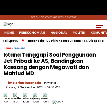
SCROLL TO CONTINUE WITH CONTENT
HOME
PEREKONOMIAN
NASIONAL
POLITIK
KOMUNIT
i Epayu
Indonesia–UE Pilih Keterbukaan: FTA Disepakati Saa
/
Home
Nasional
Istana Tanggapi Soal Penggunaan
Jet Pribadi ke AS, Bandingkan
Kaesang dengan Megawati dan
Mahfud MD
Tim Harian Indonesia
- Pewarta
Kamis, 19 September 2024
- 09:16 WIB