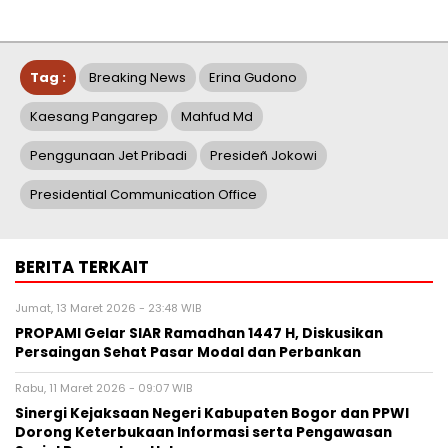
Tag :
Breaking News
Erina Gudono
Kaesang Pangarep
Mahfud Md
Penggunaan Jet Pribadi
Presideñ Jokowi
Presidential Communication Office
BERITA TERKAIT
Jumat, 13 Maret 2026 - 23:48 WIB
PROPAMI Gelar SIAR Ramadhan 1447 H, Diskusikan
Persaingan Sehat Pasar Modal dan Perbankan
Rabu, 11 Maret 2026 - 09:07 WIB
Sinergi Kejaksaan Negeri Kabupaten Bogor dan PPWI
Dorong Keterbukaan Informasi serta Pengawasan