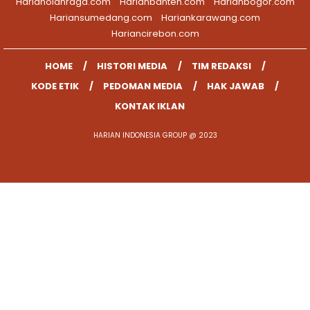
Harianolahraga.com
Harianbanten.com
Harianbogor.com
Hariansumedang.com
Hariankarawang.com
Hariancirebon.com
HOME
HISTORI MEDIA
TIM REDAKSI
KODE ETIK
PEDOMAN MEDIA
HAK JAWAB
KONTAK IKLAN
HARIAN INDONESIA GROUP @ 2023