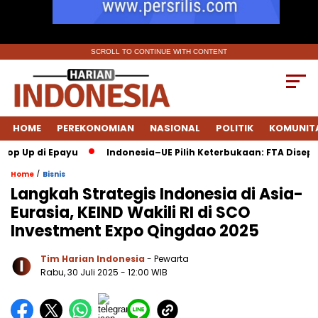
SCROLL TO CONTINUE WITH CONTENT
HOME
PEREKONOMIAN
NASIONAL
POLITIK
KOMUNIT
Up di Epayu
Indonesia–UE Pilih Keterbukaan: FTA Disepakati
/
Home
Bisnis
Langkah Strategis Indonesia di Asia-
Eurasia, KEIND Wakili RI di SCO
Investment Expo Qingdao 2025
Tim Harian Indonesia
- Pewarta
Rabu, 30 Juli 2025
- 12:00 WIB