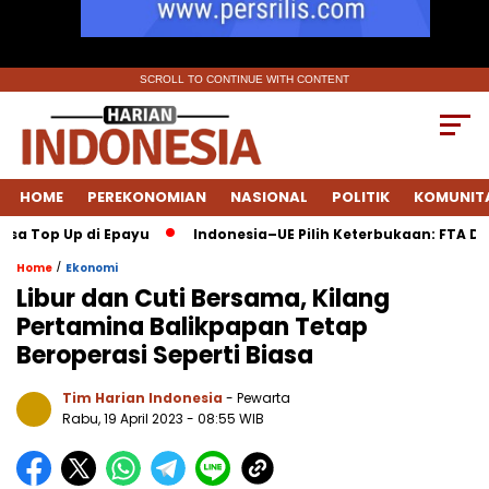
SCROLL TO CONTINUE WITH CONTENT
HOME
PEREKONOMIAN
NASIONAL
POLITIK
KOMUNIT
 Top Up di Epayu
Indonesia–UE Pilih Keterbukaan: FTA Disep
/
Home
Ekonomi
Libur dan Cuti Bersama, Kilang
Pertamina Balikpapan Tetap
Beroperasi Seperti Biasa
Tim Harian Indonesia
- Pewarta
Rabu, 19 April 2023
- 08:55 WIB