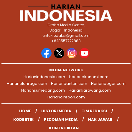
Graha Media Center,
Bogor - Indonesia
untukredaksi@gmail.com
+628557777888
MEDIA NETWORK
Harianindonesia.com
Harianekonomi.com
Harianolahraga.com
Harianbanten.com
Harianbogor.com
Hariansumedang.com
Hariankarawang.com
Hariancirebon.com
HOME
HISTORI MEDIA
TIM REDAKSI
KODE ETIK
PEDOMAN MEDIA
HAK JAWAB
KONTAK IKLAN