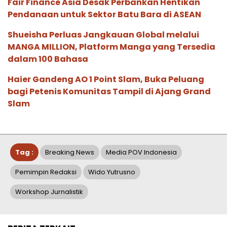
Fair Finance Asia Desak Perbankan Hentikan
Pendanaan untuk Sektor Batu Bara di ASEAN
Shueisha Perluas Jangkauan Global melalui
MANGA MILLION, Platform Manga yang Tersedia
dalam 100 Bahasa
Haier Gandeng AO 1 Point Slam, Buka Peluang
bagi Petenis Komunitas Tampil di Ajang Grand
Slam
Tag :
Breaking News
Media POV Indonesia
Pemimpin Redaksi
Wido Yutrusno
Workshop Jurnalistik