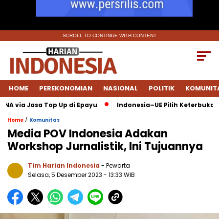
SCROLL TO CONTINUE WITH CONTENT
HOME
PEREKONOMIAN
NASIONAL
POLITIK
KOMUNIT
 via Jasa Top Up di Epayu
Indonesia–UE Pilih Keterbukaan: F
/
Home
Komunitas
Media POV Indonesia Adakan
Workshop Jurnalistik, Ini Tujuannya
Tim Harian Indonesia
- Pewarta
Selasa, 5 Desember 2023
- 13:33 WIB