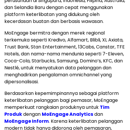
perusahaan di Singapura,
Indonesia
, Filipina,
Australia
,
dan
Selandia Baru
dengan cepat menggunakan
platform keterlibatan yang didukung oleh
kecerdasan buatan dan berbasis wawasan.
MoEngage bermitra dengan merek regional
terkemuka seperti Kredivo, Alfamart, Blibli, XL Axiata,
Trust Bank, Stan Entertainment, 13Cabs, Canstar, TFE
Hotels, dan nama-nama mendunia seperti 7-Eleven,
Coca-Cola, Starbucks, Samsung, Domino’s, KFC, dan
Nestlé, untuk menyatukan data pelanggan dan
menghadirkan pengalaman omnichannel yang
dipersonalisasi.
Berdasarkan kepemimpinannya sebagai platform
keterlibatan pelanggan bagi pemasar, MoEngage
memperkuat rangkaian produknya untuk
Tim
Produk
dengan
MoEngage Analytics
dan
MoEngage Inform
. Karena keterlibatan pelanggan
modern tidak hanya didorong oleh pemasaran,