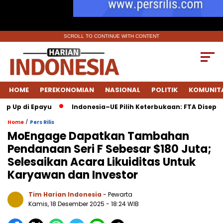
SCROLL TO CONTINUE WITH CONTENT
HOME
PEREKONOMIAN
NASIONAL
POLITIK
KOMUNIT
 di Epayu
Indonesia–UE Pilih Keterbukaan: FTA Disepakati S
/
Home
Pers Rilis
MoEngage Dapatkan Tambahan
Pendanaan Seri F Sebesar $180 Juta;
Selesaikan Acara Likuiditas Untuk
Karyawan dan Investor
Tim Harian Indonesia
- Pewarta
Kamis, 18 Desember 2025
- 18:24 WIB