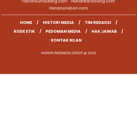
Hariansumedang.com
Hariankarawang.com
Hariancirebon.com
HOME
HISTORI MEDIA
TIM REDAKSI
KODE ETIK
PEDOMAN MEDIA
HAK JAWAB
KONTAK IKLAN
HARIAN INDONESIA GROUP @ 2023