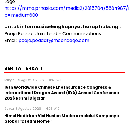
Logo –
https://mma.prnasia.com/media2/2815704/5684987
p=medium600
Untuk informasi selengkapnya, harap hubungi:
Pooja Poddar Jain
, Lead – Communications
Email:
pooja.poddar@moengage.com
BERITA TERKAIT
Minggu, 9 Agustus 2026 - 01:45 WIB
16th Worldwide Chinese Life Insurance Congress &
International Dragon Award (IDA) Annual Conference
2026 Resmi Digelar
Sabtu, 8 Agustus 2026 - 14:26 WIB
Himel Hadirkan Visi Hunian Modern melalui Kampanye
Global “Dream Home”