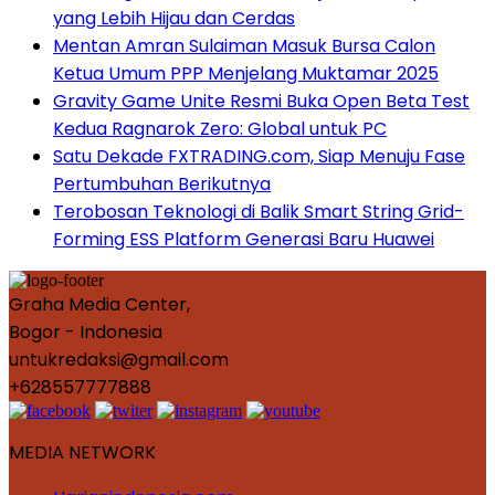
yang Lebih Hijau dan Cerdas
Mentan Amran Sulaiman Masuk Bursa Calon
Ketua Umum PPP Menjelang Muktamar 2025
Gravity Game Unite Resmi Buka Open Beta Test
Kedua Ragnarok Zero: Global untuk PC
Satu Dekade FXTRADING.com, Siap Menuju Fase
Pertumbuhan Berikutnya
Terobosan Teknologi di Balik Smart String Grid-
Forming ESS Platform Generasi Baru Huawei
Graha Media Center,
Bogor - Indonesia
untukredaksi@gmail.com
+628557777888
MEDIA NETWORK