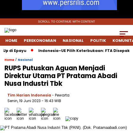
SCROLL TO CONTINUE WITH CONTENT
HOME
PEREKONOMIAN
NASIONAL
POLITIK
KOMUNIT
p di Epayu
Indonesia–UE Pilih Keterbukaan: FTA Disepakati 
/
Home
Nasional
RUPS Putuskan Aguan Menjadi
Direktur Utama PT Pratama Abadi
Nusa Industri Tbk
Tim Harian Indonesia
- Pewarta
Senin, 19 Juni 2023
- 16:43 WIB