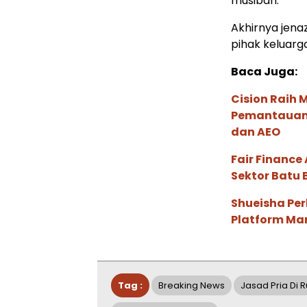
musibah.
Akhirnya jena
pihak keluarg
Baca Juga:
Cision Raih
Pemantauan d
dan AEO
Fair Financ
Sektor Batu 
Shueisha Pe
Platform Ma
Tag :
Breaking News
Jasad Pria Di