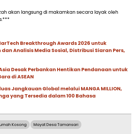
zah akan langsung di makamkan secara layak oleh
a.***
 MarTech Breakthrough Awards 2026 untuk
an Analisis Media Sosial, Distribusi Siaran Pers,
e Asia Desak Perbankan Hentikan Pendanaan untuk
Bara di ASEAN
rluas Jangkauan Global melalui MANGA MILLION,
nga yang Tersedia dalam 100 Bahasa
 Rumah Kosong
Mayat Desa Tamansari