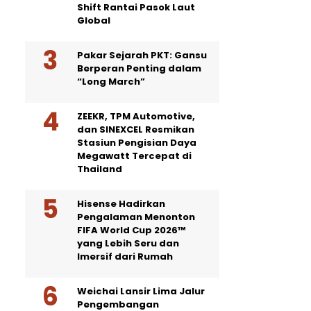
Shift Rantai Pasok Laut
Global
Pakar Sejarah PKT: Gansu
Berperan Penting dalam
“Long March”
ZEEKR, TPM Automotive,
dan SINEXCEL Resmikan
Stasiun Pengisian Daya
Megawatt Tercepat di
Thailand
Hisense Hadirkan
Pengalaman Menonton
FIFA World Cup 2026™
yang Lebih Seru dan
Imersif dari Rumah
Weichai Lansir Lima Jalur
Pengembangan