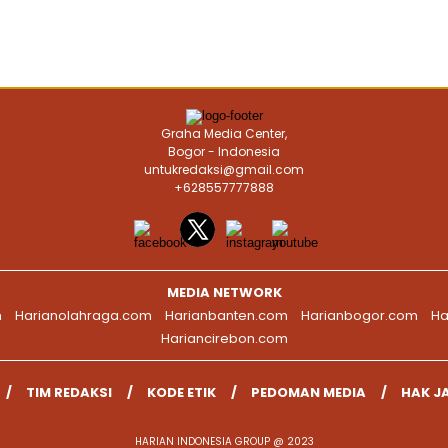
Graha Media Center,
Bogor - Indonesia
untukredaksi@gmail.com
+628557777888
MEDIA NETWORK
m
Harianolahraga.com
Harianbanten.com
Harianbogor.com
Ha
Hariancirebon.com
TIM REDAKSI
KODE ETIK
PEDOMAN MEDIA
HAK J
HARIAN INDONESIA GROUP @ 2023