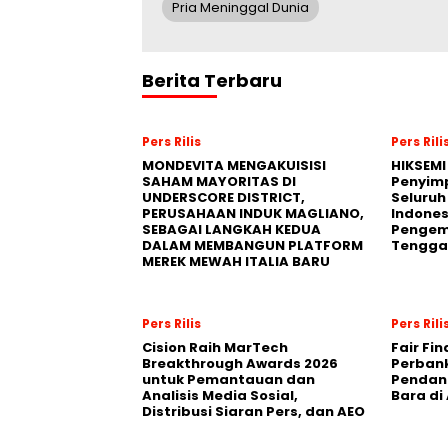
Pria Meninggal Dunia
Berita Terbaru
Pers Rilis
Pers Rili
MONDEVITA MENGAKUISISI
HIKSEMI
SAHAM MAYORITAS DI
Penyim
UNDERSCORE DISTRICT,
Seluruh
PERUSAHAAN INDUK MAGLIANO,
Indones
SEBAGAI LANGKAH KEDUA
Pengemb
DALAM MEMBANGUN PLATFORM
Tengga
MEREK MEWAH ITALIA BARU
Pers Rilis
Pers Rili
Cision Raih MarTech
Fair Fi
Breakthrough Awards 2026
Perban
untuk Pemantauan dan
Pendana
Analisis Media Sosial,
Bara di
Distribusi Siaran Pers, dan AEO