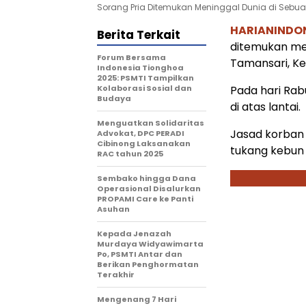
Sorang Pria Ditemukan Meninggal Dunia di Sebua
HARIANINDO
Berita Terkait
ditemukan men
Forum Bersama
Tamansari, K
Indonesia Tionghoa
2025: PSMTI Tampilkan
Kolaborasi Sosial dan
Pada hari Rab
Budaya
di atas lantai.
Menguatkan Solidaritas
Jasad korban 
Advokat, DPC PERADI
Cibinong Laksanakan
tukang kebun 
RAC tahun 2025
Sembako hingga Dana
Operasional Disalurkan
PROPAMI Care ke Panti
Asuhan
Kepada Jenazah
Murdaya Widyawimarta
Po, PSMTI Antar dan
Berikan Penghormatan
Terakhir
Mengenang 7 Hari