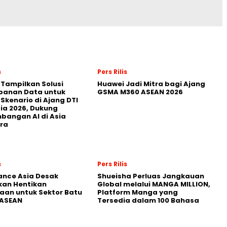
s
Pers Rilis
 Tampilkan Solusi
Huawei Jadi Mitra bagi Ajang
panan Data untuk
GSMA M360 ASEAN 2026
 Skenario di Ajang DTI
ia 2026, Dukung
angan AI di Asia
ra
s
Pers Rilis
nance Asia Desak
Shueisha Perluas Jangkauan
kan Hentikan
Global melalui MANGA MILLION,
an untuk Sektor Batu
Platform Manga yang
 ASEAN
Tersedia dalam 100 Bahasa