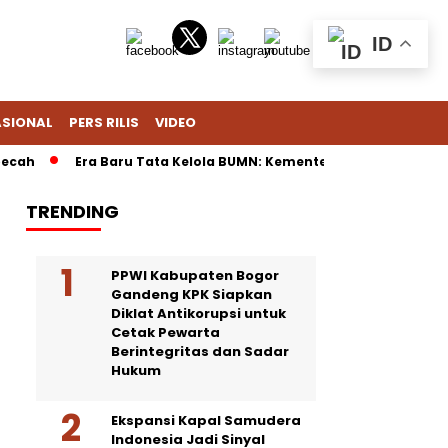
ID
ASIONAL
PERS RILIS
VIDEO
h
Era Baru Tata Kelola BUMN: Kementerian Fokus Regulasi, D
TRENDING
PPWI Kabupaten Bogor
Gandeng KPK Siapkan
Diklat Antikorupsi untuk
Cetak Pewarta
Berintegritas dan Sadar
Hukum
Ekspansi Kapal Samudera
Indonesia Jadi Sinyal