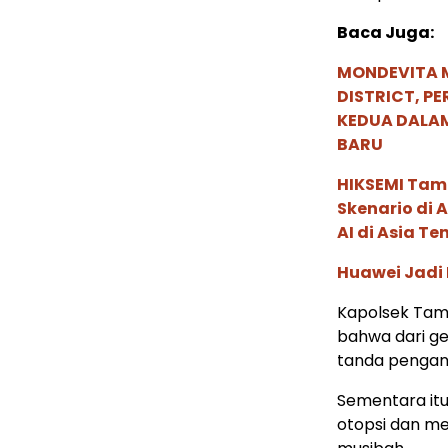
Baca Juga:
MONDEVITA 
DISTRICT, P
KEDUA DALA
BARU
HIKSEMI Tam
Skenario di
AI di Asia T
Huawei Jadi
Kapolsek Tama
bahwa dari ge
tanda pengan
Sementara itu
otopsi dan me