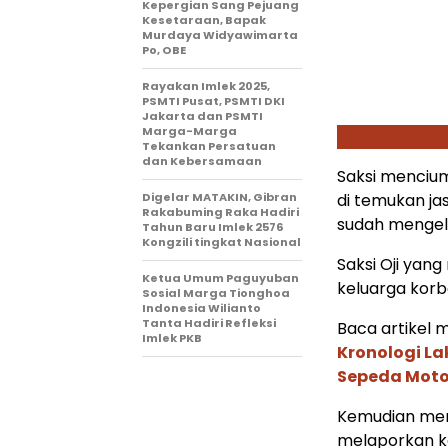
Kepergian Sang Pejuang
Kesetaraan, Bapak
Murdaya Widyawimarta
Po, OBE
Rayakan Imlek 2025,
PSMTI Pusat, PSMTI DKI
Jakarta dan PSMTI
Marga-Marga
Tekankan Persatuan
dan Kebersamaan
Saksi mencium
Digelar MATAKIN, Gibran
di temukan ja
Rakabuming Raka Hadiri
sudah mengel
Tahun Baru Imlek 2576
Kongzili tingkat Nasional
Saksi Oji yan
Ketua Umum Paguyuban
keluarga kor
Sosial Marga Tionghoa
Indonesia Wilianto
Tanta Hadiri Refleksi
Baca artikel me
Imlek PKB
Kronologi L
Sepeda Moto
Kemudian mem
melaporkan ke