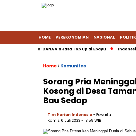
HOME
PEREKONOMIAN
NASIONAL
POLITIK
Saldo PayPal Pakai DANA via Jasa Top Up di Epayu
Indonesia–UE
Home
Komunitas
/
Sorang Pria Meningga
Kosong di Desa Taman
Bau Sedap
Tim Harian Indonesia
- Pewarta
Kamis, 6 Juli 2023
- 13:59 WIB