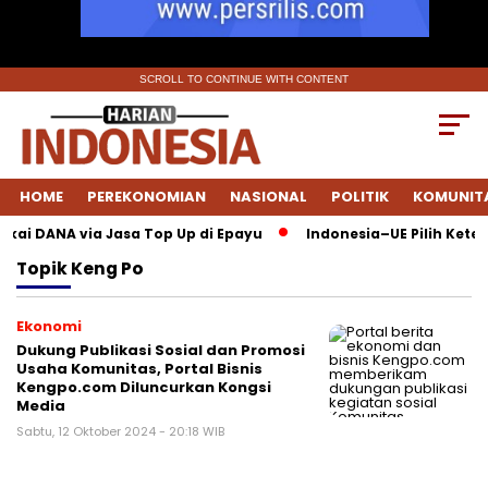
SCROLL TO CONTINUE WITH CONTENT
HOME
PEREKONOMIAN
NASIONAL
POLITIK
KOMUNIT
akai DANA via Jasa Top Up di Epayu
Indonesia–UE Pilih Keter
Topik
Keng Po
Ekonomi
Dukung Publikasi Sosial dan Promosi
Usaha Komunitas, Portal Bisnis
Kengpo.com Diluncurkan Kongsi
Media
Sabtu, 12 Oktober 2024 - 20:18 WIB