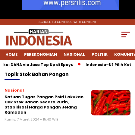
SCROLL TO CONTINUE WITH CONTENT
HOME
PEREKONOMIAN
NASIONAL
POLITIK
KOMUNIT
Pakai DANA via Jasa Top Up di Epayu
Indonesia–UE Pilih Keter
Topik
Stok Bahan Pangan
Nasional
Satuan Tugas Pangan Polri Lakukan
Cek Stok Bahan Secara Rutin,
Stabilisasi Harga Pangan Jelang
Ramadan
Kamis, 7 Maret 2024 - 15:40 WIB