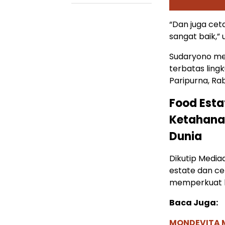
“Dan juga cet
sangat baik,”
Sudaryono me
terbatas lin
Paripurna, Ra
Food Esta
Ketahana
Dunia
Dikutip Medi
estate dan c
memperkuat 
Baca Juga:
MONDEVITA 