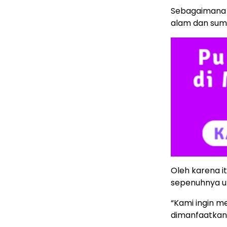
Sebagaimana d
alam dan sumb
Oleh karena i
sepenuhnya un
“Kami ingin m
dimanfaatkan