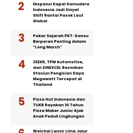
Ekspansi Kapal Samudera
Indonesia Jadi Sinyal
Shift Rantai Pasok Laut
Global
Pakar Sejarah PKT: Gansu
Berperan Penting dalam
“Long March”
ZEEKR, TPM Automotive,
dan SINEXCEL Resmikan
Stasiun Pengisian Daya
Megawatt Tercepat di
Thailand
Pizza Hut Indonesia dan
TUKR Rayakan 10 Tahun
Pizza Maker Junior Ajak
Anak Peduli Lingkungan
Weichai Lansir Lima Jalur