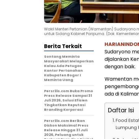
Wakil Menteri Pertanian (Wamentan) Sudaryono m
untuk Sidang Kabinet Paripurna. (Dok. Kementeria
HARIANINDO
Berita Terkait
Sudaryono me
Sontang Meminta
dijalankan Ke
Masyarakat Melaporkan
dengan baik.
Kalau Ada Petugas
Kantor Pertanahan
Kabupaten Bogor I
Wamentan men
Meminta Uang
pengembangan
Persrilis.com Buka Promo
ada di Kalim
Press Release Sampai 31
Juli 2026, Solusi Efisien
Tingkatkan Reputasi
Daftar Isi
Branding Korporasi
Food Esta
Persrilis.com Berikan
Diskon Maksimal Press
Lumpung 
Release Hingga 31 Juli
2026, Peluang untuk