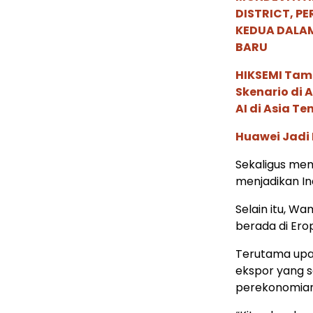
DISTRICT, P
KEDUA DALA
BARU
HIKSEMI Tam
Skenario di
AI di Asia T
Huawei Jadi
Sekaligus me
menjadikan In
Selain itu, W
berada di Ero
Terutama upa
ekspor yang s
perekonomian