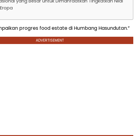
asional yang Besar untuk Dimanfaatkan Tingkatkan Nilai
 Eropa
mpaikan progres food estate di Humbang Hasundutan.”
ADVERTISEMENT