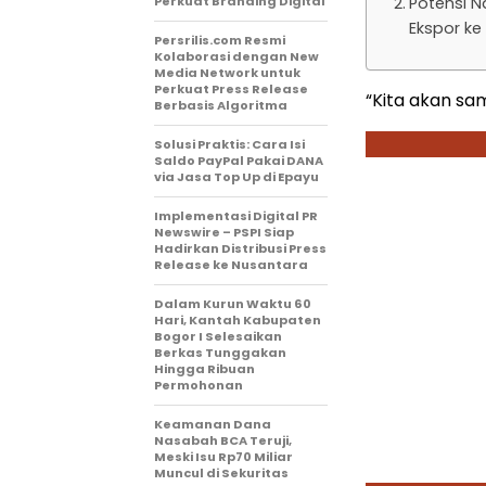
Perkuat Branding Digital
Potensi N
Ekspor ke
Persrilis.com Resmi
Kolaborasi dengan New
Media Network untuk
Perkuat Press Release
“Kita akan sa
Berbasis Algoritma
Solusi Praktis: Cara Isi
Saldo PayPal Pakai DANA
via Jasa Top Up di Epayu
Implementasi Digital PR
Newswire – PSPI Siap
Hadirkan Distribusi Press
Release ke Nusantara
Dalam Kurun Waktu 60
Hari, Kantah Kabupaten
Bogor I Selesaikan
Berkas Tunggakan
Hingga Ribuan
Permohonan
Keamanan Dana
Nasabah BCA Teruji,
Meski Isu Rp70 Miliar
Muncul di Sekuritas