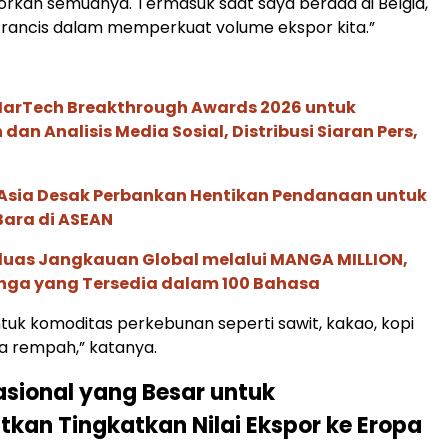
porkan semuanya. Termasuk saat saya berada di Belgia,
rancis dalam memperkuat volume ekspor kita.”
 MarTech Breakthrough Awards 2026 untuk
an Analisis Media Sosial, Distribusi Siaran Pers,
e Asia Desak Perbankan Hentikan Pendanaan untuk
Bara di ASEAN
rluas Jangkauan Global melalui MANGA MILLION,
nga yang Tersedia dalam 100 Bahasa
tuk komoditas perkebunan seperti sawit, kakao, kopi
a rempah,” katanya.
asional yang Besar untuk
kan Tingkatkan Nilai Ekspor ke Eropa