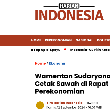
HOME
PEREKONOMIAN
NASIONAL
POLITIK
DANA via Jasa Top Up di Epayu
Indonesia–UE Pilih Keterbukaan
Home
Ekonomi
/
Wamentan Sudaryono B
Cetak Sawah di Rapat
Perekonomian
Tim Harian Indonesia
- Pewarta
Kamis, 12 September 2024
- 16:07 WIB