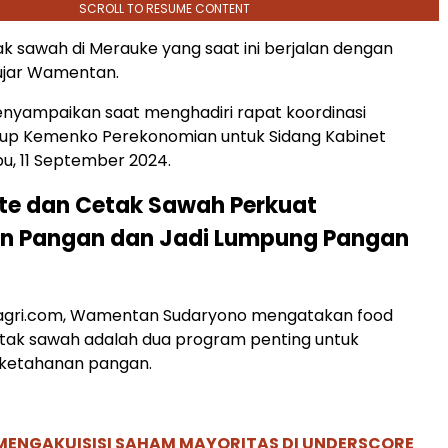
SCROLL TO RESUME CONTENT
ak sawah di Merauke yang saat ini berjalan dengan
 ujar Wamentan.
nyampaikan saat menghadiri rapat koordinasi
gkup Kemenko Perekonomian untuk Sidang Kabinet
bu, 11 September 2024.
te dan Cetak Sawah Perkuat
n Pangan dan Jadi Lumpung Pangan
aagri.com, Wamentan Sudaryono mengatakan food
etak sawah adalah dua program penting untuk
ketahanan pangan.
MENGAKUISISI SAHAM MAYORITAS DI UNDERSCORE