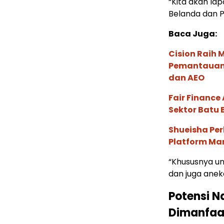
“Kita akan la
Belanda dan P
Baca Juga:
Cision Raih
Pemantauan d
dan AEO
Fair Financ
Sektor Batu 
Shueisha Pe
Platform Ma
“Khususnya un
dan juga anek
Potensi N
Dimanfaat