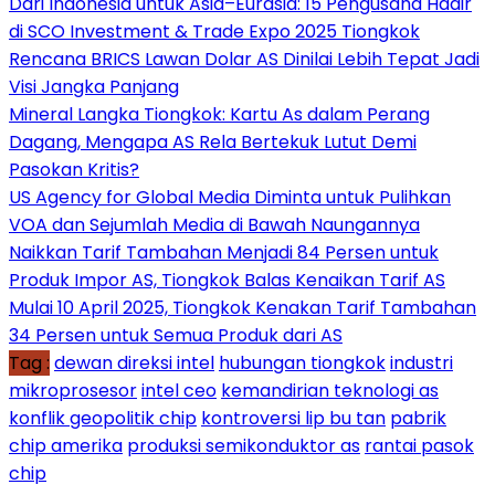
Dari Indonesia untuk Asia–Eurasia: 15 Pengusaha Hadir
di SCO Investment & Trade Expo 2025 Tiongkok
Rencana BRICS Lawan Dolar AS Dinilai Lebih Tepat Jadi
Visi Jangka Panjang
Mineral Langka Tiongkok: Kartu As dalam Perang
Dagang, Mengapa AS Rela Bertekuk Lutut Demi
Pasokan Kritis?
US Agency for Global Media Diminta untuk Pulihkan
VOA dan Sejumlah Media di Bawah Naungannya
Naikkan Tarif Tambahan Menjadi 84 Persen untuk
Produk Impor AS, Tiongkok Balas Kenaikan Tarif AS
Mulai 10 April 2025, Tiongkok Kenakan Tarif Tambahan
34 Persen untuk Semua Produk dari AS
Tag :
dewan direksi intel
hubungan tiongkok
industri
mikroprosesor
intel ceo
kemandirian teknologi as
konflik geopolitik chip
kontroversi lip bu tan
pabrik
chip amerika
produksi semikonduktor as
rantai pasok
chip