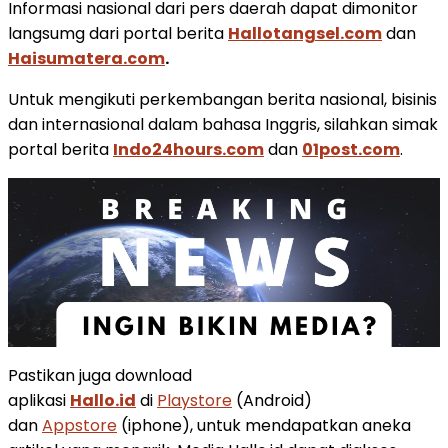
Informasi nasional dari pers daerah dapat dimonitor
langsumg dari portal berita
Hallotangsel.com
dan
Haisumatera.com
.
Untuk mengikuti perkembangan berita nasional, bisinis
dan internasional dalam bahasa Inggris, silahkan simak
portal berita
Indo24hours.com
dan
01post.com
.
Pastikan juga download
aplikasi
Hallo.id
di
Playstore
(Android)
dan
Appstore
(iphone), untuk mendapatkan aneka