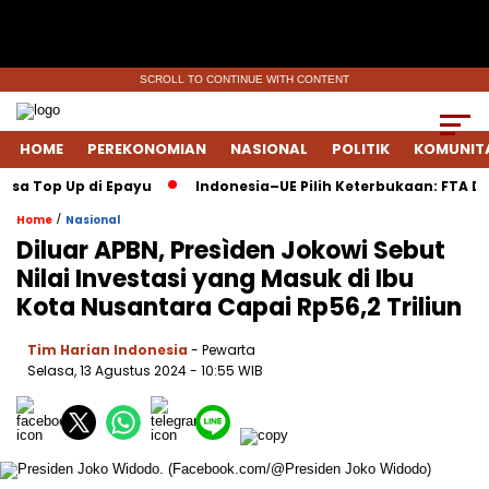
SCROLL TO CONTINUE WITH CONTENT
HOME
PEREKONOMIAN
NASIONAL
POLITIK
KOMUNIT
sa Top Up di Epayu
Indonesia–UE Pilih Keterbukaan: FTA Dis
/
Home
Nasional
Diluar APBN, Presìden Jokowi Sebut
Nilai Investasi yang Masuk di Ibu
Kota Nusantara Capai Rp56,2 Triliun
Tim Harian Indonesia
- Pewarta
Selasa, 13 Agustus 2024
- 10:55 WIB