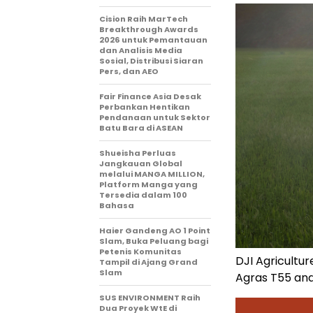
Cision Raih MarTech
Breakthrough Awards
2026 untuk Pemantauan
dan Analisis Media
Sosial, Distribusi Siaran
Pers, dan AEO
Fair Finance Asia Desak
Perbankan Hentikan
Pendanaan untuk Sektor
Batu Bara di ASEAN
Shueisha Perluas
Jangkauan Global
melalui MANGA MILLION,
Platform Manga yang
Tersedia dalam 100
Bahasa
Haier Gandeng AO 1 Point
Slam, Buka Peluang bagi
Petenis Komunitas
DJI Agricultur
Tampil di Ajang Grand
Slam
Agras T55 and
SUS ENVIRONMENT Raih
Dua Proyek WtE di