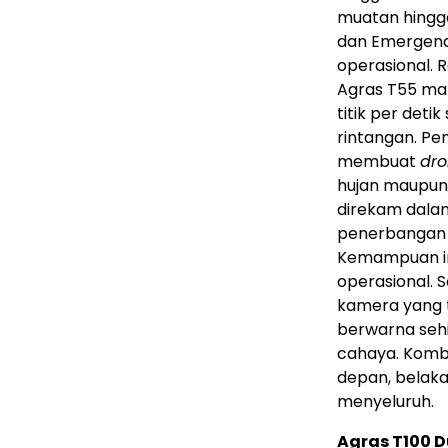
muatan hingga
dan Emergenc
operasional. 
Agras T55 m
titik per det
rintangan. Pe
membuat
dr
hujan maupun 
direkam dala
penerbangan 
Kemampuan in
operasional. S
kamera yang t
berwarna sehi
cahaya. Komb
depan, belaka
menyeluruh.
Agras T100 