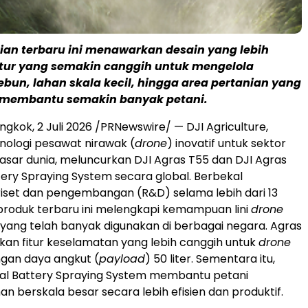
ian terbaru ini menawarkan desain yang lebih
 fitur yang semakin canggih untuk mengelola
bun, lahan skala kecil, hingga area pertanian yang
— membantu semakin banyak petani.
ngkok, 2 Juli 2026 /PRNewswire/ — DJI Agriculture,
ologi pesawat nirawak (
drone
) inovatif untuk sektor
pasar dunia, meluncurkan DJI Agras T55 dan DJI Agras
tery Spraying System secara global. Berbekal
iset dan pengembangan (R&D) selama lebih dari 13
produk terbaru ini melengkapi kemampuan lini
drone
 yang telah banyak digunakan di berbagai negara. Agras
an fitur keselamatan yang lebih canggih untuk
drone
gan daya angkut (
payload
) 50 liter. Sementara itu,
ual Battery Spraying System membantu petani
n berskala besar secara lebih efisien dan produktif.