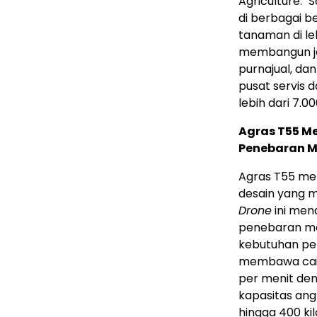
Agriculture. "S
di berbagai b
tanaman di leb
membangun ja
purnajual, dan
pusat servis 
lebih dari 7.00
Agras T55 
Penebaran M
Agras T55 m
desain yang m
Drone
ini men
penebaran ma
kebutuhan pe
membawa caira
per menit de
kapasitas ang
hingga 400 k