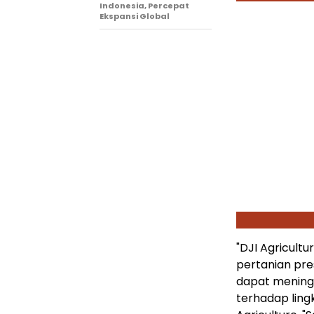
Indonesia, Percepat
Ekspansi Global
"DJI Agricult
pertanian pres
dapat mening
terhadap ling