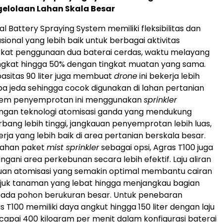
ngelolaan Lahan Skala Besar
l Battery Spraying System memiliki fleksibilitas dan
asional yang lebih baik untuk berbagai aktivitas
rkat penggunaan dua baterai cerdas, waktu melayang
ngkat hingga 50% dengan tingkat muatan yang sama.
asitas 90 liter juga membuat
drone
ini bekerja lebih
a jeda sehingga cocok digunakan di lahan pertanian
istem penyemprotan ini menggunakan
sprinkler
engan teknologi atomisasi ganda yang mendukung
bang lebih tinggi, jangkauan penyemprotan lebih luas,
kerja yang lebih baik di area pertanian berskala besar.
ahan paket
mist sprinkler
sebagai opsi, Agras T100 juga
ni area perkebunan secara lebih efektif. Laju aliran
n atomisasi yang semakin optimal membantu cairan
uk tanaman yang lebat hingga menjangkau bagian
ada pohon berukuran besar. Untuk penebaran
s T100 memiliki daya angkut hingga 150 liter dengan laju
ncapai 400 kilogram per menit dalam konfigurasi baterai