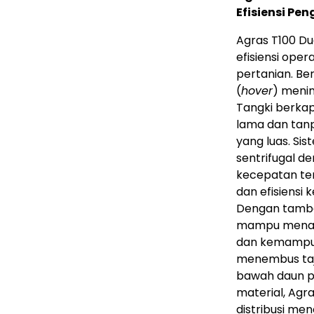
Efisiensi Pe
Agras T100 Dua
efisiensi oper
pertanian. Be
(
hover
) meni
Tangki berkap
lama dan tanp
yang luas. S
sentrifugal d
kecepatan ter
dan efisiensi 
Dengan tamb
mampu menanga
dan kemampua
menembus taj
bawah daun p
material, Agra
distribusi me