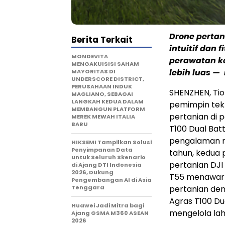
Drone pertan
Berita Terkait
intuitif dan
MONDEVITA
perawatan ke
MENGAKUISISI SAHAM
lebih luas 
MAYORITAS DI
UNDERSCORE DISTRICT,
PERUSAHAAN INDUK
SHENZHEN, Tio
MAGLIANO, SEBAGAI
LANGKAH KEDUA DALAM
pemimpin tekn
MEMBANGUN PLATFORM
pertanian di 
MEREK MEWAH ITALIA
BARU
T100 Dual Bat
pengalaman r
HIKSEMI Tampilkan Solusi
Penyimpanan Data
tahun, kedua 
untuk Seluruh Skenario
pertanian DJI
di Ajang DTI Indonesia
2026, Dukung
T55 menawark
Pengembangan AI di Asia
Tenggara
pertanian den
Agras T100 D
Huawei Jadi Mitra bagi
mengelola laha
Ajang GSMA M360 ASEAN
2026