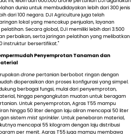
aat ini, lebih dari 600.000
drone
pertanian DJI digunakan
elahan dunia untuk membudidayakan lebih dari 300 jenis
ih dari 100 negara. DJI Agriculture juga telah
ringan lokal yang mencakup penjualan, layanan
 pelatihan. Secara global, DJI memiliki lebih dari 3.500
dan perbaikan, serta jaringan pelatihan yang melibatkan
0 instruktur bersertifikat."
Mempermudah Penyemprotan Tanaman dan
aterial
erupakan
drone
pertanian berbobot ringan dengan
udah dioperasikan dan proses konfigurasi yang simpel.
dukung berbagai fungsi, mulai dari penyemprotan,
terial, hingga pengangkutan muatan untuk beragam
rtanian. Untuk penyemprotan, Agras T55 mampu
n hingga 50 liter dengan laju aliran mencapai 50 liter
ngan sistem
mist sprinkler
. Untuk penebaran material,
kutnya mencapai 55 kilogram dengan laju distribusi
ilogram per menit. Agras T55 juga mampu membawa