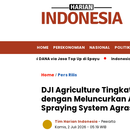
HOME
PEREKONOMIAN
NASIONAL
POLITIK
PayPal Pakai DANA via Jasa Top Up di Epayu
Indonesia–UE Pili
Home
Pers Rilis
/
DJI Agriculture Tingka
dengan Meluncurkan A
Spraying System Agra
Tim Harian Indonesia
- Pewarta
Kamis, 2 Juli 2026
- 05:19 WIB