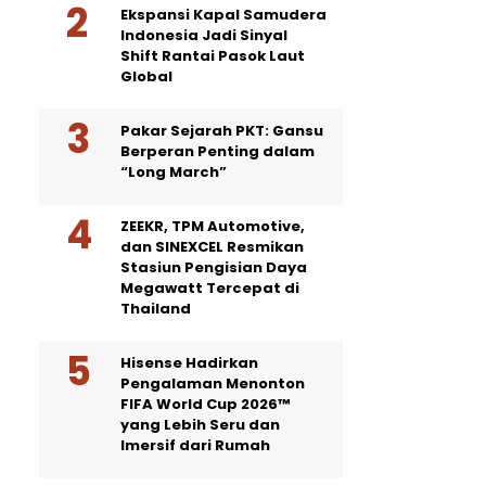
Ekspansi Kapal Samudera
Indonesia Jadi Sinyal
Shift Rantai Pasok Laut
Global
Pakar Sejarah PKT: Gansu
Berperan Penting dalam
“Long March”
ZEEKR, TPM Automotive,
dan SINEXCEL Resmikan
Stasiun Pengisian Daya
Megawatt Tercepat di
Thailand
Hisense Hadirkan
Pengalaman Menonton
FIFA World Cup 2026™
yang Lebih Seru dan
Imersif dari Rumah