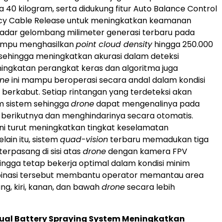
 40 kilogram, serta didukung fitur Auto Balance Control
y Cable Release untuk meningkatkan keamanan
Radar gelombang milimeter generasi terbaru pada
ampu menghasilkan
point cloud density
hingga 250.000
ik sehingga meningkatkan akurasi dalam deteksi
ningkatan perangkat keras dan algoritma juga
one
ini mampu beroperasi secara andal dalam kondisi
berkabut. Setiap rintangan yang terdeteksi akan
m sistem sehingga
drone
dapat mengenalinya pada
berikutnya dan menghindarinya secara otomatis.
i turut meningkatkan tingkat keselamatan
elain itu, sistem
quad-vision
terbaru memadukan tiga
erpasang di sisi atas
drone
dengan kamera FPV
ngga tetap bekerja optimal dalam kondisi minim
inasi tersebut membantu operator memantau area
ng, kiri, kanan, dan bawah
drone
secara lebih
Dual Battery Spraying System Meningkatkan