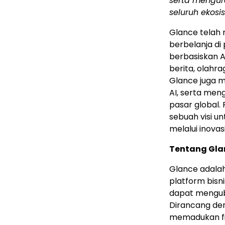
serta mengur
seluruh ekosi
Glance telah
berbelanja di
berbasiskan A
berita, olahra
Glance juga 
AI, serta men
pasar global.
sebuah visi 
melalui inovas
Tentang Gl
Glance adala
platform bisn
dapat mengub
Dirancang den
memadukan fi