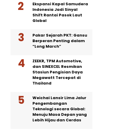
Ekspansi Kapal Samudera
Indonesia Jadi Sinyal
Shift Rantai Pasok Laut
Global
Pakar Sejarah PKT: Gansu
Berperan Penting dalam
“Long March”
ZEEKR, TPM Automotive,
dan SINEXCEL Resmikan
Stasiun Pengisian Daya
Megawatt Tercepat di
Thailand
Weichai Lansir Lima Jalur
Pengembangan
Teknologi secara Global:
Menuju Masa Depan yang
Lebih Hijau dan Cerdas