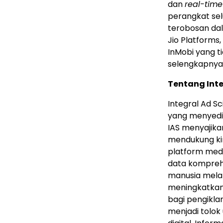
dan
real-time
perangkat sel
terobosan dal
Jio Platforms
InMobi yang t
selengkapnya
Tentang Inte
Integral Ad S
yang menyedia
IAS menyajika
mendukung kin
platform medi
data komprehe
manusia melal
meningkatkan i
bagi pengikla
menjadi tolok