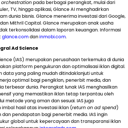
 orchestration
pada berbagai perangkat, mulai dari
uler, TV, hingga aplikasi, Glance AI menghadirkan
am dunia bisnis. Glance menerima investasi dari Google,
, dan Mithril Capital. Glance merupakan anak usaha
idak terkonsolidasi dalam laporan keuangan. Informasi
:
glance.com
dan
inmobi.com
.
gral Ad Science
cience (IAS) merupakan perusahaan terkemuka di dunia
kan platform pengukuran dan optimalisasi iklan digital.
n data yang paling mudah ditindaklanjuti untuk
erja optimal bagi pengiklan, penerbit media, dan
a terbesar dunia. Perangkat lunak IAS menghasilkan
nsif yang memastikan iklan tetap terpantau oleh
ui metode yang aman dan sesuai. IAS juga
mbal hasil atas investasi iklan (
return on ad spend
)
n dan pendapatan bagi penerbit media. IAS ingin
 ukur global untuk kepercayaan dan transparansi iklan