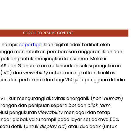
SCROLL TO RESUME CONTENT
, hampir
sepertiga
iklan digital tidak terlihat oleh
ingga menimbulkan pemborosan anggaran iklan dan
peluang untuk menjangkau konsumen. Melalui
, IAS dan Glance akan meluncurkan solusi pengukuran
(IVT) dan
viewability
untuk meningkatkan kualitas
nan dan performa iklan bagi 250 juta pengguna di
India
.
IVT ikut mengurangi aktivitas anorganik (
non-human
)
urangan dan penipuan seperti
bot
dan
click farm
.
olusi pengukuran
viewability
menjaga iklan tetap
dar global, yaitu tampil pada layar setidaknya 50%
 satu detik (untuk
display ad
) atau dua detik (untuk