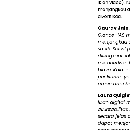
iklan video).
menjangkau au
diverifikasi.
Gaurav Jain
Glance–IAS m
menjangkau d
sahih.
Solusi
p
dilengkapi so
memberikan t
biasa. Kolab
periklanan ya
aman bagi br
Laura Quigle
iklan digital 
akuntabilitas
secara jelas 
dapat menjang