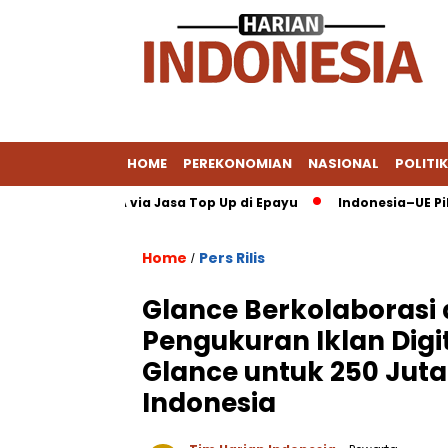
HOME
PEREKONOMIAN
NASIONAL
POLITIK
al Pakai DANA via Jasa Top Up di Epayu
Indonesia–UE Pilih K
Home
Pers Rilis
/
Glance Berkolaborasi 
Pengukuran Iklan Digit
Glance untuk 250 Juta
Indonesia