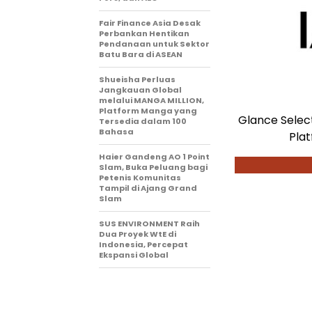
Fair Finance Asia Desak
Perbankan Hentikan
Pendanaan untuk Sektor
Batu Bara di ASEAN
Shueisha Perluas
Jangkauan Global
melalui MANGA MILLION,
Platform Manga yang
Glance Select
Tersedia dalam 100
Bahasa
Plat
Haier Gandeng AO 1 Point
Slam, Buka Peluang bagi
Petenis Komunitas
Tampil di Ajang Grand
Slam
SUS ENVIRONMENT Raih
Dua Proyek WtE di
Indonesia, Percepat
Ekspansi Global