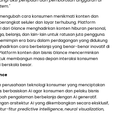
angi aksi penipuan dan pemborosan anggaran di
stem."
 mengubah cara konsumen menikmati konten dan
 perangkat seluler dan layar terhubung. Platform
I dari Glance menghadirkan konten hiburan personal,
ga, belanja, dan lain-lain untuk ratusan juta pengguna.
memimpin era baru dalam perdagangan yang didukung
ghadirkan cara berbelanja yang benar-benar inovatif di
 Platform konten dan bisnis Glance mencerminkan
untuk membangun masa depan interaksi konsumen
i berskala besar.
ance
h perusahaan teknologi konsumer yang menciptakan
is berbasiskan AI agar konsumen dan pelaku bisnis
ah pengalaman berbelanja dengan AI generatif.
gan arsitektur AI yang dikembangkan secara eksklusif,
tur-fitur
predictive intelligence
,
neural visualization
,