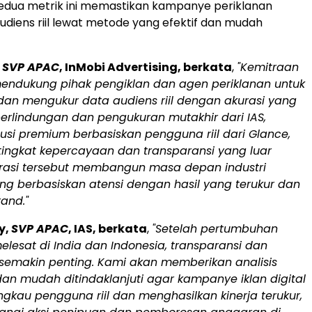
 Kedua metrik ini memastikan kampanye periklanan
diens riil lewat metode yang efektif dan mudah
,
SVP APAC
, InMobi Advertising, berkata
,
"Kemitraan
endukung pihak pengiklan dan agen periklanan untuk
an mengukur data audiens riil dengan akurasi yang
erlindungan dan pengukuran mutakhir dari IAS,
lusi premium berbasiskan pengguna riil dari Glance,
ingkat kepercayaan dan transparansi yang luar
orasi tersebut membangun masa depan industri
ng berbasiskan atensi dengan hasil yang terukur dan
and."
y
,
SVP APAC
, IAS, berkata
,
"Setelah pertumbuhan
melesat di
India
dan
Indonesia
, transparansi dan
 semakin penting. Kami akan memberikan analisis
dan mudah ditindaklanjuti agar kampanye iklan digital
kau pengguna riil dan menghasilkan kinerja terukur,