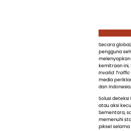
Secara global
pengguna seh
melenyapkan 
kemitraan ini
Invalid Traffic
media perikla
dan
Indonesia
Solusi
deteksi 
atau aksi kec
Sementara, s
memenuhi stan
piksel selama