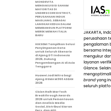
MONDEVITA
MENGAKUISISI SAHAM
MAYORITAS DI
UNDERSCORE DISTRICT,
PERUSAHAAN INDUK
MAGLIANO, SEBAGAI
LANGKAH KEDUA DALAM
MEMBANGUN PLATFORM
MEREK MEWAH ITALIA
JAKARTA, Ind
BARU
perusahaan te
pengalaman b
HIKSEMI Tampilkan Solusi
Penyimpanan Data
bersama Integ
untuk Seluruh Skenario
di Ajang DTI Indonesia
mengukur dan 
2026, Dukung
layanan verifi
Pengembangan AI di Asia
Tenggara
Glance. Selain
mengoptimalka
Huawei Jadi Mitra bagi
Ajang GSMA M360 ASEAN
brand
yang i
2026
seluruh platf
Cision Raih MarTech
Breakthrough Awards
2026 untuk Pemantauan
dan Analisis Media
Sosial, Distribusi Siaran
Pers, dan AEO