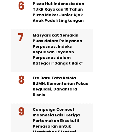
Pizza Hut Indonesia dan
TUKR Rayakan 10 Tahun
Pizza Maker Junior Ajak
Anak Peduli Lingkungan
Masyarakat Semakin
Puas dalam Pelayanan
Perpusnas: Indeks
Kepuasan Layanan
Perpusnas dalam
Kategori ”Sangat Baik”
Era Baru Tata Kelola
BUMN: Kementerian Fokus
Regulasi, Danantara
Bisnis
Campaign Connect
Indonesia Edisi Ketiga
Pertemukan Eksekutif
Pemasaran untuk
Membahas Strategi