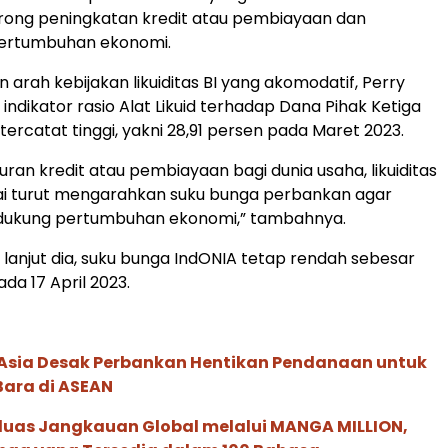
rong peningkatan kredit atau pembiayaan dan
ertumbuhan ekonomi.
 arah kebijakan likuiditas BI yang akomodatif, Perry
ndikator rasio Alat Likuid terhadap Dana Pihak Ketiga
ercatat tinggi, yakni 28,91 persen pada Maret 2023.
uran kredit atau pembiayaan bagi dunia usaha, likuiditas
 turut mengarahkan suku bunga perbankan agar
dukung pertumbuhan ekonomi,” tambahnya.
, lanjut dia, suku bunga IndONIA tetap rendah sebesar
da 17 April 2023.
e Asia Desak Perbankan Hentikan Pendanaan untuk
Bara di ASEAN
rluas Jangkauan Global melalui MANGA MILLION,