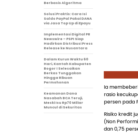
Berbasis Algoritma
Solusi Praktis: Cara Isi
Saldo PayPal Pakai DANA
via Jasa Top Up di Epayu
Implementasi Digital PR
Newswire – PSPI Siap
Hadirkan Distribusi Press
Release ke Nusantara
Dalam Kurun Waktu 60
Hari, Kantah Kabupaten
Bogor I Selesaikan
Berkas Tunggakan
Hingga Ribuan
Permohonan
Ia membeberk
Keamanan Dana
rasio kecukup
Nasabah BCA Teruji,
persen pada F
Meski Isu Rp70 Miliar
Muncul di Sekuritas
Risiko kredit 
(Non Performi
dan 0,75 pers