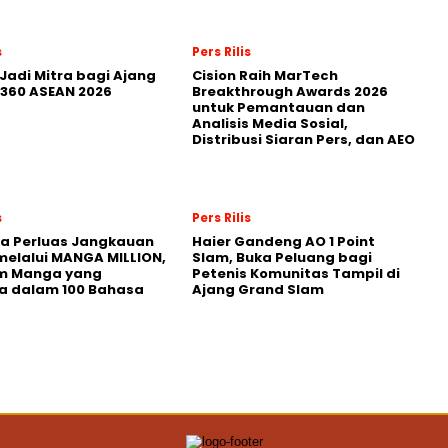
s
Pers Rilis
Jadi Mitra bagi Ajang
Cision Raih MarTech
360 ASEAN 2026
Breakthrough Awards 2026
untuk Pemantauan dan
Analisis Media Sosial,
Distribusi Siaran Pers, dan AEO
s
Pers Rilis
a Perluas Jangkauan
Haier Gandeng AO 1 Point
melalui MANGA MILLION,
Slam, Buka Peluang bagi
rm Manga yang
Petenis Komunitas Tampil di
a dalam 100 Bahasa
Ajang Grand Slam