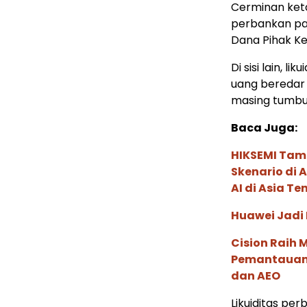
Cerminan ketah
perbankan pa
Dana Pihak Ke
Di sisi lain, 
uang beredar 
masing tumbuh
Baca Juga:
HIKSEMI Tam
Skenario di
AI di Asia T
Huawei Jadi
Cision Raih
Pemantauan d
dan AEO
Likuiditas pe