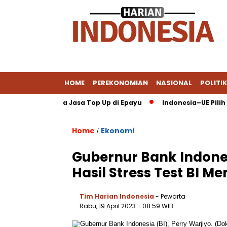
HOME
PEREKONOMIAN
NASIONAL
POLITIK
 Pakai DANA via Jasa Top Up di Epayu
Indonesia–UE Pilih Kete
Home
Ekonomi
/
Gubernur Bank Indone
Hasil Stress Test BI 
Tim Harian Indonesia
- Pewarta
Rabu, 19 April 2023
- 08:59 WIB