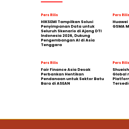
Pers Rilis
Pers Rili
HIKSEMI Tampilkan Solusi
Huawei 
Penyimpanan Data untuk
GSMA M
Seluruh Skenario di Ajang DTI
Indonesia 2026, Dukung
Pengembangan AI di Asia
Tenggara
Pers Rilis
Pers Rili
Fair Finance Asia Desak
Shueish
Perbankan Hentikan
Global 
Pendanaan untuk Sektor Batu
Platfo
Bara di ASEAN
Tersedi