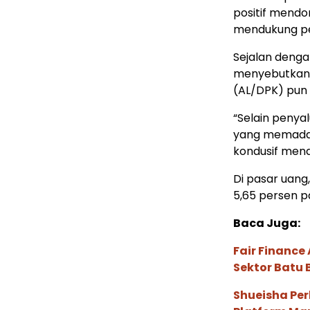
positif mendo
mendukung p
Sejalan dengan
menyebutkan i
(AL/DPK) pun t
“Selain penyal
yang memadai
kondusif men
Di pasar uang
5,65 persen pa
Baca Juga:
Fair Financ
Sektor Batu 
Shueisha Pe