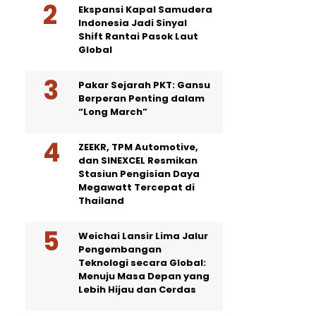
Ekspansi Kapal Samudera
Indonesia Jadi Sinyal
Shift Rantai Pasok Laut
Global
Pakar Sejarah PKT: Gansu
Berperan Penting dalam
“Long March”
ZEEKR, TPM Automotive,
dan SINEXCEL Resmikan
Stasiun Pengisian Daya
Megawatt Tercepat di
Thailand
Weichai Lansir Lima Jalur
Pengembangan
Teknologi secara Global:
Menuju Masa Depan yang
Lebih Hijau dan Cerdas