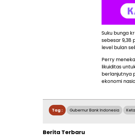
Suku bunga kr
sebesar 9,38 
level bulan s
Perry meneka
likuiditas un
berlanjutnya 
ekonomi nasio
Tag :
Gubernur Bank Indonesia
Ket
Berita Terbaru