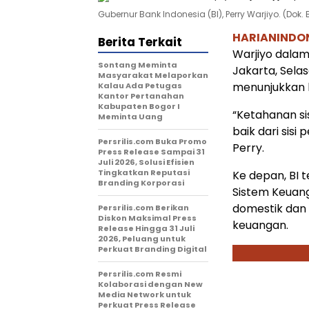
Gubernur Bank Indonesia (BI), Perry Warjiyo. (Dok. B
HARIANINDO
Berita Terkait
Warjiyo dala
Sontang Meminta
Jakarta, Selas
Masyarakat Melaporkan
menunjukkan 
Kalau Ada Petugas
Kantor Pertanahan
Kabupaten Bogor I
“Ketahanan si
Meminta Uang
baik dari sisi
Persrilis.com Buka Promo
Perry.
Press Release Sampai 31
Juli 2026, Solusi Efisien
Tingkatkan Reputasi
Ke depan, BI 
Branding Korporasi
Sistem Keuang
domestik dan
Persrilis.com Berikan
Diskon Maksimal Press
keuangan.
Release Hingga 31 Juli
2026, Peluang untuk
Perkuat Branding Digital
Persrilis.com Resmi
Kolaborasi dengan New
Media Network untuk
Perkuat Press Release