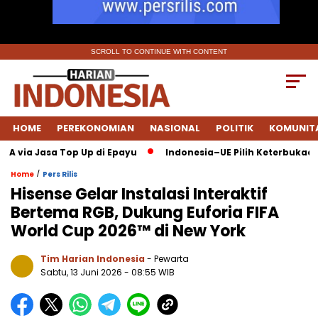
SCROLL TO CONTINUE WITH CONTENT
HOME
PEREKONOMIAN
NASIONAL
POLITIK
KOMUNIT
ANA via Jasa Top Up di Epayu
Indonesia–UE Pilih Keterbukaan:
/
Home
Pers Rilis
Hisense Gelar Instalasi Interaktif
Bertema RGB, Dukung Euforia FIFA
World Cup 2026™ di New York
Tim Harian Indonesia
- Pewarta
Sabtu, 13 Juni 2026
- 08:55 WIB