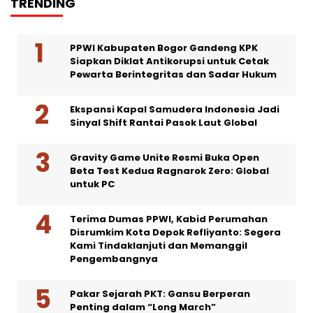
TRENDING
PPWI Kabupaten Bogor Gandeng KPK
Siapkan Diklat Antikorupsi untuk Cetak
Pewarta Berintegritas dan Sadar Hukum
Ekspansi Kapal Samudera Indonesia Jadi
Sinyal Shift Rantai Pasok Laut Global
Gravity Game Unite Resmi Buka Open
Beta Test Kedua Ragnarok Zero: Global
untuk PC
Terima Dumas PPWI, Kabid Perumahan
Disrumkim Kota Depok Refliyanto: Segera
Kami Tindaklanjuti dan Memanggil
Pengembangnya
Pakar Sejarah PKT: Gansu Berperan
Penting dalam “Long March”