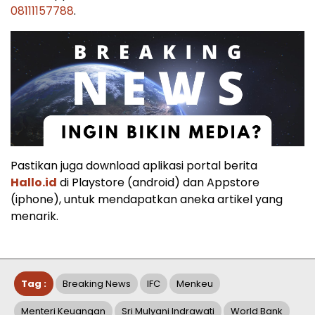
08111157788
.
Pastikan juga download aplikasi portal berita
Hallo.id
di Playstore (android) dan Appstore
(iphone), untuk mendapatkan aneka artikel yang
menarik.
Tag :
Breaking News
IFC
Menkeu
Menteri Keuangan
Sri Mulyani Indrawati
World Bank