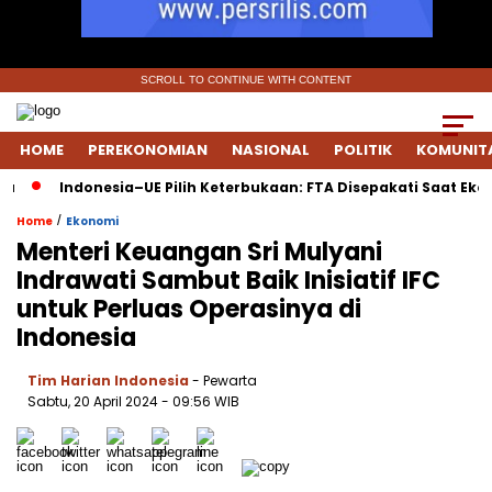
SCROLL TO CONTINUE WITH CONTENT
HOME
PEREKONOMIAN
NASIONAL
POLITIK
KOMUNIT
Indonesia–UE Pilih Keterbukaan: FTA Disepakati Saat Ekonomi
/
Home
Ekonomi
Menteri Keuangan Sri Mulyani
Indrawati Sambut Baik Inisiatif IFC
untuk Perluas Operasinya di
Indonesia
Tim Harian Indonesia
- Pewarta
Sabtu, 20 April 2024
- 09:56 WIB