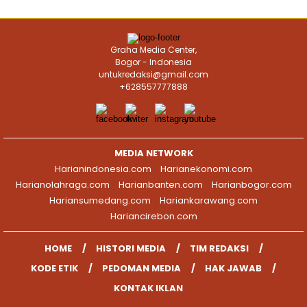
Graha Media Center,
Bogor - Indonesia
untukredaksi@gmail.com
+628557777888
MEDIA NETWORK
Harianindonesia.com
Harianekonomi.com
Harianolahraga.com
Harianbanten.com
Harianbogor.com
Hariansumedang.com
Hariankarawang.com
Hariancirebon.com
HOME
HISTORI MEDIA
TIM REDAKSI
KODE ETIK
PEDOMAN MEDIA
HAK JAWAB
KONTAK IKLAN