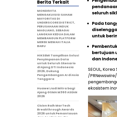
Pengembang
Berita Terkait
pendanaan
MONDEVITA
seluruh si
MENGAKUISISI SAHAM
MAYORITAS DI
UNDERSCORE DISTRICT,
Pada tangg
PERUSAHAAN INDUK
diselengga
MAGLIANO, SEBAGAI
LANGKAH KEDUA DALAM
untuk beri
MEMBANGUN PLATFORM
MEREK MEWAH ITALIA
Pembentuk
BARU
bertujuan 
HIKSEMI Tampilkan Solusi
dan Indone
Penyimpanan Data
untuk Seluruh Skenario
di Ajang DTI Indonesia
SEOUL, Korea 
2026, Dukung
/PRNewswire/ 
Pengembangan AI di Asia
Tenggara
pengembangan
ekosistem inov
Huawei Jadi Mitra bagi
Ajang GSMA M360 ASEAN
2026
Cision Raih MarTech
Breakthrough Awards
2026 untuk Pemantauan