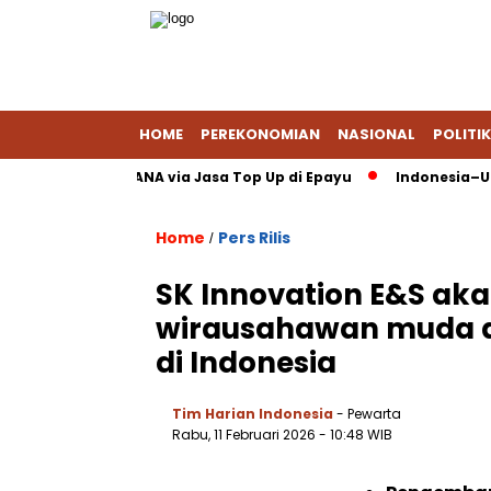
HOME
PEREKONOMIAN
NASIONAL
POLITIK
ayPal Pakai DANA via Jasa Top Up di Epayu
Indonesia–UE Pilih
Home
Pers Rilis
/
SK Innovation E&S a
wirausahawan muda di
di Indonesia
Tim Harian Indonesia
- Pewarta
Rabu, 11 Februari 2026
- 10:48 WIB