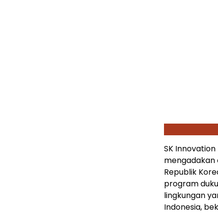
SK Innovatio
mengadakan a
Republik Kore
program duku
lingkungan yan
Indonesia, be