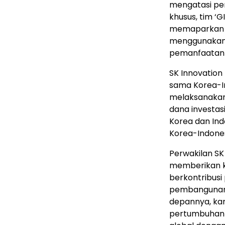
mengatasi pe
khusus, tim 
memaparkan pl
menggunakan 
pemanfaatan 
SK Innovatio
sama Korea-In
melaksanakan
dana investa
Korea dan Ind
Korea-Indones
Perwakilan S
memberikan k
berkontribusi
pembangunan e
depannya, ka
pertumbuhan 