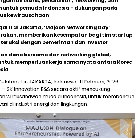
an ide bisnis, pendidikan, networking, dan
 untuk pemuda Indonesia – dukungan pada
klus kewirausahaan
al 11 di Jakarta, ‘Majoon Networking Day’
rakan, memberikan kesempatan bagi tim startup
nteraksi dengan pemerintah dan investor
an dana bersama dan networking global,
untuk memperluas kerja sama nyata antara Korea
sia
Selatan dan JAKARTA, Indonesia
,
11 Februari, 2026
— SK Innovation E&S secara aktif mendukung
 wirausahawan muda di Indonesia, untuk membangun
asi di industri energi dan lingkungan.