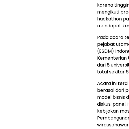
karena tinggin
mengikuti pro
hackathon pad
mendapat kese
Pada acara te
pejabat utama
(ESDM) Indon
Kementerian 
dari 8 univers
total sekitar
6
Acara ini ter
berasal dari 
model bisnis 
diskusi panel,
kebijakan mas
Pembangunan 
wirausahawan 