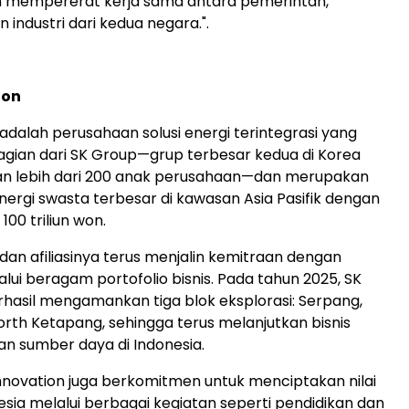
n mempererat kerja sama antara pemerintah,
n industri dari kedua negara.".
ion
 adalah perusahaan solusi energi terintegrasi yang
gian dari SK Group—grup terbesar kedua di Korea
an lebih dari 200 anak perusahaan—dan merupakan
ergi swasta terbesar di kawasan Asia Pasifik dengan
 100 triliun won.
 dan afiliasinya terus menjalin kemitraan dengan
lui beragam portofolio bisnis. Pada tahun 2025, SK
rhasil mengamankan tiga blok eksplorasi: Serpang,
North Ketapang, sehingga terus melanjutkan bisnis
 sumber daya di Indonesia.
 Innovation juga berkomitmen untuk menciptakan nilai
nesia melalui berbagai kegiatan seperti pendidikan dan