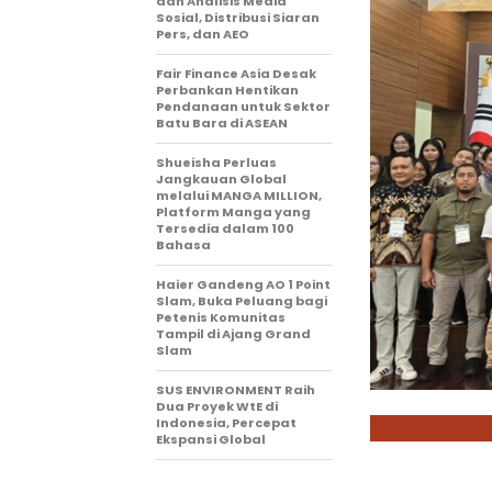
dan Analisis Media
Sosial, Distribusi Siaran
Pers, dan AEO
Fair Finance Asia Desak
Perbankan Hentikan
Pendanaan untuk Sektor
Batu Bara di ASEAN
Shueisha Perluas
Jangkauan Global
melalui MANGA MILLION,
Platform Manga yang
Tersedia dalam 100
Bahasa
Haier Gandeng AO 1 Point
Slam, Buka Peluang bagi
Petenis Komunitas
Tampil di Ajang Grand
Slam
SUS ENVIRONMENT Raih
Dua Proyek WtE di
Indonesia, Percepat
Ekspansi Global