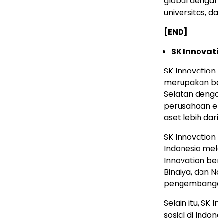
global denga
universitas, da
[END]
SK Innovat
SK Innovation
merupakan ba
Selatan deng
perusahaan en
aset lebih dari
SK Innovation
Indonesia mela
Innovation be
Binaiya, dan 
pengembangan
Selain itu, SK
sosial di Indo