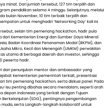
ya minat. Dari jumlah tersebut, 127 tim terpilih dan
gram pendidikan selama 4 minggu. Selanjutnya, melalui
a bulan November, 10 tim terbaik terpilih dan
mpatan untuk menghadiri ‘Networking Day’ kali ini.
rsebut, selain tim pemenang hackathon, hadir pula
 dari Kementerian Energi dan Sumber Daya Mineral
esia, Badan Koordinasi Penanaman Modal (BKPM), dan
Usaha Mikro, Kecil dan Menengah (UMKM) perwakilan
itas utama di berbagai daerah dan investor, sehingga
0
peserta hadir.
diri dari penunjukan mentor dan ambassador yang
pejabat kementerian pemerintah terkait, presentasi
dari tim pemenang hackathon, serta diskusi panel. Pada
 isu-isu penting dibahas secara mendalam, seperti arah
a depan Indonesia yang terkait dengan Tujuan
Berkelanjutan (SDG), pentingnya pengembangan
muda, serta Langkah-langkah kolaboratif untuk