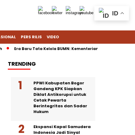
ID
ASIONAL
PERS RILIS
VIDEO
Era Baru Tata Kelola BUMN: Kementerian Fokus Regulasi, Dananta
TRENDING
PPWI Kabupaten Bogor
Gandeng KPK Siapkan
Diklat Antikorupsi untuk
Cetak Pewarta
Berintegritas dan Sadar
Hukum
Ekspansi Kapal Samudera
Indonesia Jadi Sinyal