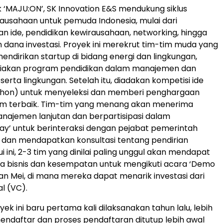
k ‘MAJU:ON’, SK Innovation E&S mendukung siklus
ausahaan untuk pemuda Indonesia, mulai dari
ide, pendidikan kewirausahaan, networking, hingga
dana investasi. Proyek ini merekrut tim-tim muda yang
endirikan startup di bidang energi dan lingkungan,
iakan program pendidikan dalam manajemen dan
serta lingkungan. Setelah itu, diadakan kompetisi ide
athon) untuk menyeleksi dan memberi penghargaan
im terbaik. Tim-tim yang menang akan menerima
najemen lanjutan dan berpartisipasi dalam
ay’ untuk berinteraksi dengan pejabat pemerintah
r dan mendapatkan konsultasi tentang pendirian
ui ini, 2-3 tim yang dinilai paling unggul akan mendapat
a bisnis dan kesempatan untuk mengikuti acara ‘Demo
an Mei, di mana mereka dapat menarik investasi dari
l (VC).
k ini baru pertama kali dilaksanakan tahun lalu, lebih
mendaftar dan proses pendaftaran ditutup lebih awal