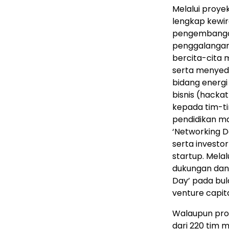
Melalui proye
lengkap kewir
pengembangan 
penggalangan 
bercita-cita m
serta menyed
bidang energi 
bisnis (hack
kepada tim-t
pendidikan ma
‘Networking D
serta investo
startup. Melal
dukungan dan
Day’ pada bul
venture capita
Walaupun proye
dari 220 tim 