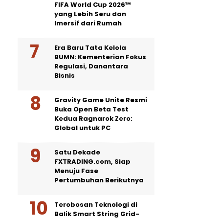
FIFA World Cup 2026™
yang Lebih Seru dan
Imersif dari Rumah
Era Baru Tata Kelola
BUMN: Kementerian Fokus
Regulasi, Danantara
Bisnis
Gravity Game Unite Resmi
Buka Open Beta Test
Kedua Ragnarok Zero:
Global untuk PC
Satu Dekade
FXTRADING.com, Siap
Menuju Fase
Pertumbuhan Berikutnya
Terobosan Teknologi di
Balik Smart String Grid-