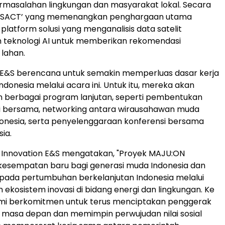
rmasalahan lingkungan dan masyarakat lokal. Secara
‘GISACT’ yang memenangkan penghargaan utama
atform solusi yang menganalisis data satelit
teknologi AI untuk memberikan rekomendasi
lahan.
n E&S berencana untuk semakin memperluas dasar kerja
donesia melalui acara ini. Untuk itu, mereka akan
 berbagai program lanjutan, seperti pembentukan
si bersama, networking antara wirausahawan muda
onesia, serta penyelenggaraan konferensi bersama
ia.
K Innovation E&S mengatakan, "Proyek MAJU:ON
esempatan baru bagi generasi muda Indonesia dan
 pada pertumbuhan berkelanjutan Indonesia melalui
kosistem inovasi di bidang energi dan lingkungan. Ke
mi berkomitmen untuk terus menciptakan penggerak
masa depan dan memimpin perwujudan nilai sosial