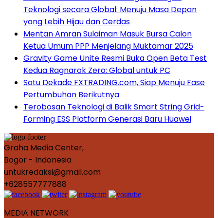
Teknologi secara Global: Menuju Masa Depan
yang Lebih Hijau dan Cerdas
Mentan Amran Sulaiman Masuk Bursa Calon
Ketua Umum PPP Menjelang Muktamar 2025
Gravity Game Unite Resmi Buka Open Beta Test
Kedua Ragnarok Zero: Global untuk PC
Satu Dekade FXTRADING.com, Siap Menuju Fase
Pertumbuhan Berikutnya
Terobosan Teknologi di Balik Smart String Grid-
Forming ESS Platform Generasi Baru Huawei
Graha Media Center,
Bogor - Indonesia
untukredaksi@gmail.com
+628557777888
MEDIA NETWORK