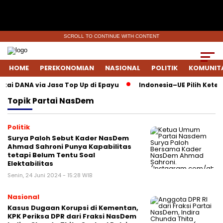
SCROLL TO CONTINUE WITH CONTENT
HOME
PEREKONOMIAN
NASIONAL
POLITIK
KOMUNIT
akai DANA via Jasa Top Up di Epayu
Indonesia–UE Pilih Keter
Topik
Partai NasDem
Politik
Surya Paloh Sebut Kader NasDem
Ahmad Sahroni Punya Kapabilitas
tetapi Belum Tentu Soal
Elektabilitas
Senin, 24 Juni 2024 - 15:28 WIB
Nasional
Kasus Dugaan Korupsi di Kementan,
KPK Periksa DPR dari Fraksi NasDem