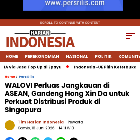
SCROLL TO CONTINUE WITH CONTENT
HOME
PEREKONOMIAN
NASIONAL
POLITIK
KOMUNIT
via Jasa Top Up di Epayu
Indonesia–UE Pilih Keterbukaan: FT
/
Home
Pers Rilis
WALOVI Perluas Jangkauan di
ASEAN, Gandeng Hong Xin Da untuk
Perkuat Distribusi Produk di
Singapura
Tim Harian Indonesia
- Pewarta
Kamis, 18 Juni 2026
- 14:11 WIB