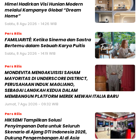
Himel Hadirkan Visi Hunian Modern
melalui Kampanye Global “Dream
Home”
Sabtu, 8 Agu 2026 - 14:26 WIB
Pers Rilis
FAMILIARITÉ: Ketika Sinema dan Sastra
Bertemu dalam Sebuah Karya Puitis
Sabtu, 8 Agu 2026 - 14:19 WIB
Pers Rilis
MONDEVITA MENGAKUISISI SAHAM
MAYORITAS DI UNDERSCORE DISTRICT,
PERUSAHAAN INDUK MAGLIANO,
SEBAGAI LANGKAH KEDUA DALAM
MEMBANGUN PLATFORM MEREK MEWAH ITALIA BARU
Jumat, 7 Agu 2026 - 09:32 WIB
Pers Rilis
HIKSEMI Tampilkan Solusi
Penyimpanan Data untuk Seluruh
Skenario di Ajang DTI Indonesia 2026,
Dukung Pengembangan AI di Asia