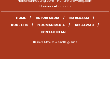
Hariansumedang.com
Hariankarawang.com
Hariancirebon.com
HOME
HISTORI MEDIA
TIM REDAKSI
KODE ETIK
PEDOMAN MEDIA
HAK JAWAB
KONTAK IKLAN
HARIAN INDONESIA GROUP @ 2023