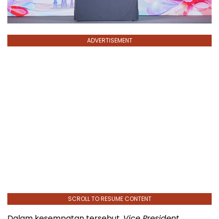
ADVERTISEMENT
SCROLL TO RESUME CONTENT
Dalam kesempatan tersebut,
Vice President
,