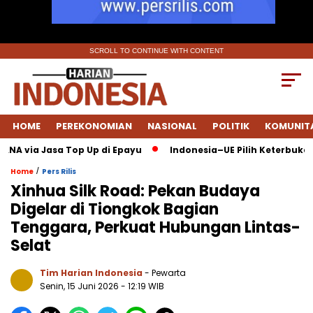
SCROLL TO CONTINUE WITH CONTENT
HOME
PEREKONOMIAN
NASIONAL
POLITIK
KOMUNIT
 via Jasa Top Up di Epayu
Indonesia–UE Pilih Keterbukaan: F
/
Home
Pers Rilis
Xinhua Silk Road: Pekan Budaya
Digelar di Tiongkok Bagian
Tenggara, Perkuat Hubungan Lintas-
Selat
Tim Harian Indonesia
- Pewarta
Senin, 15 Juni 2026
- 12:19 WIB