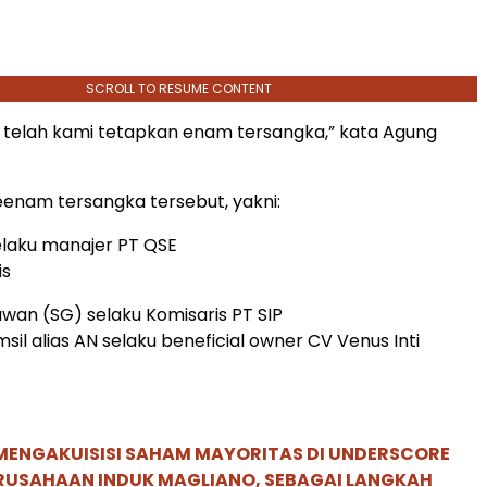
SCROLL TO RESUME CONTENT
, telah kami tetapkan enam tersangka,” kata Agung
keenam tersangka tersebut, yakni:
selaku manajer PT QSE
is
awan (SG) selaku Komisaris PT SIP
il alias AN selaku beneficial owner CV Venus Inti
MENGAKUISISI SAHAM MAYORITAS DI UNDERSCORE
ERUSAHAAN INDUK MAGLIANO, SEBAGAI LANGKAH