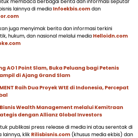
tuk membaca berbagai berita dan informasi seputar
isnis lainnya di media
Infoekbis.com
dan
tor.com
an juga menyimak berita dan informasi terkini
tik, hukum, dan nasional melalui media
Helloidn.com
oke.com
g AO 1 Point Slam, Buka Peluang bagi Petenis
ampil di Ajang Grand Slam
ENT Raih Dua Proyek WtE di Indonesia, Percepat
bal
 Bisnis Wealth Management melalui Kemitraan
rategis dengan Allianz Global Investors
k publikasi press release di media ini atau serentak di
lainnya, klik
Rilisbisnis.com
(khusus media ekbis) dan