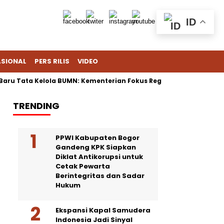
ID
ASIONAL
PERS RILIS
VIDEO
ata Kelola BUMN: Kementerian Fokus Regulasi, Danantara Bisnis
TRENDING
PPWI Kabupaten Bogor
Gandeng KPK Siapkan
Diklat Antikorupsi untuk
Cetak Pewarta
Berintegritas dan Sadar
Hukum
Ekspansi Kapal Samudera
Indonesia Jadi Sinyal