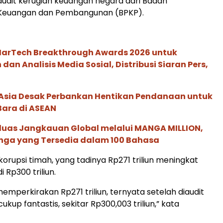
 audit kerugian keuangan negara dari Badan
Keuangan dan Pembangunan (BPKP).
 MarTech Breakthrough Awards 2026 untuk
an Analisis Media Sosial, Distribusi Siaran Pers,
e Asia Desak Perbankan Hentikan Pendanaan untuk
Bara di ASEAN
rluas Jangkauan Global melalui MANGA MILLION,
nga yang Tersedia dalam 100 Bahasa
korupsi timah, yang tadinya Rp271 triliun meningkat
i Rp300 triliun.
emperkirakan Rp271 triliun, ternyata setelah diaudit
cukup fantastis, sekitar Rp300,003 triliun,” kata