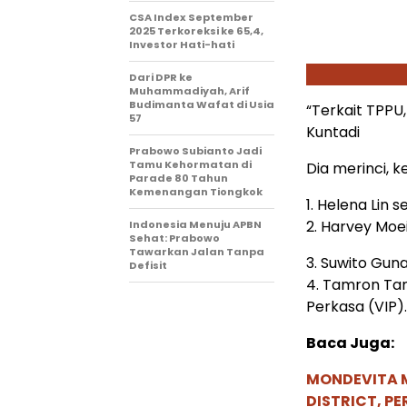
CSA Index September
2025 Terkoreksi ke 65,4,
Investor Hati-hati
Dari DPR ke
Muhammadiyah, Arif
Budimanta Wafat di Usia
“Terkait TPPU
57
Kuntadi
Prabowo Subianto Jadi
Tamu Kehormatan di
Dia merinci, 
Parade 80 Tahun
Kemenangan Tiongkok
1. Helena Lin 
2. Harvey Moe
Indonesia Menuju APBN
Sehat: Prabowo
Tawarkan Jalan Tanpa
3. Suwito Gun
Defisit
4. Tamron Tams
Perkasa (VIP).
Baca Juga:
MONDEVITA 
DISTRICT, P