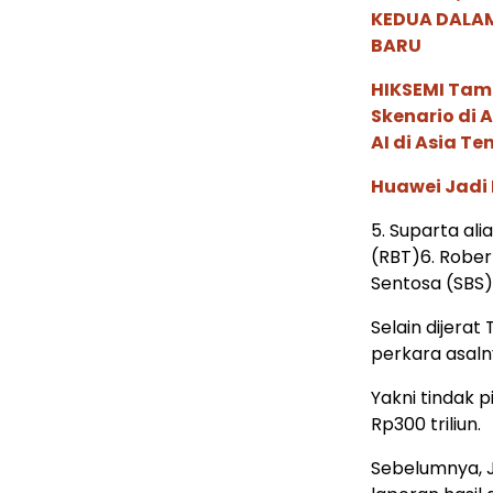
KEDUA DALA
BARU
HIKSEMI Tam
Skenario di
AI di Asia T
Huawei Jadi
5. Suparta ali
(RBT)6. Rober
Sentosa (SBS)
Selain dijera
perkara asaln
Yakni tindak 
Rp300 triliun.
Sebelumnya, 