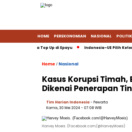
HOME
PEREKONOMIAN
NASIONAL
POLITIK
 DANA via Jasa Top Up di Epayu
Indonesia–UE Pilih Keterbuka
Home
Nasional
/
Kasus Korupsi Timah, 
Dikenai Penerapan Ti
Tim Harian Indonesia
- Pewarta
Kamis, 30 Mei 2024
- 07:08 WIB
Harvey Moeis. (Facebook.com/@HarveyMoeis)