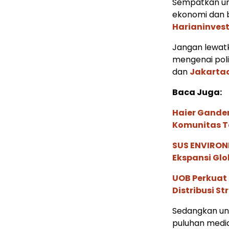
Sempatkan un
ekonomi dan b
Harianinves
Jangan lewatk
mengenai poli
dan
Jakarta
Baca Juga:
Haier Ganden
Komunitas T
SUS ENVIRONM
Ekspansi Glo
UOB Perkuat
Distribusi St
Sedangkan untu
puluhan media 