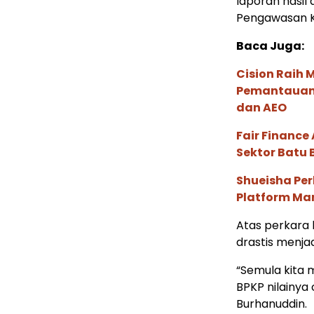
laporan hasil
Pengawasan 
Baca Juga:
Cision Raih
Pemantauan d
dan AEO
Fair Financ
Sektor Batu 
Shueisha Pe
Platform Ma
Atas perkara 
drastis menjad
“Semula kita m
BPKP nilainya 
Burhanuddin.