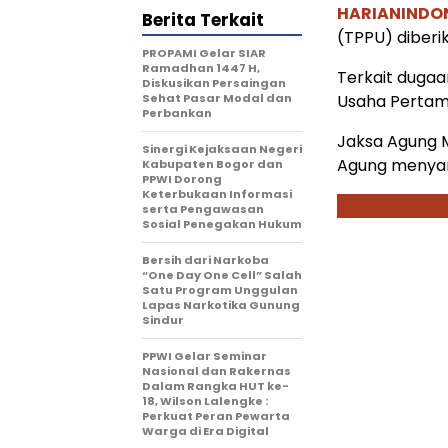
HARIANINDO
Berita Terkait
(TPPU) diberi
PROPAMI Gelar SIAR
Ramadhan 1447 H,
Terkait dugaan
Diskusikan Persaingan
Sehat Pasar Modal dan
Usaha Pertamb
Perbankan
Jaksa Agung 
Sinergi Kejaksaan Negeri
Agung menyamp
Kabupaten Bogor dan
PPWI Dorong
Keterbukaan Informasi
serta Pengawasan
Sosial Penegakan Hukum
Bersih dari Narkoba
“One Day One Cell” Salah
Satu Program Unggulan
Lapas Narkotika Gunung
Sindur
PPWI Gelar Seminar
Nasional dan Rakernas
Dalam Rangka HUT ke-
18, Wilson Lalengke :
Perkuat Peran Pewarta
Warga di Era Digital