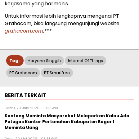
kerjasama yang harmonis.
Untuk informasi lebih lengkapnya mengenai PT
Grahacom, bisa langsung mengunjungi website
grahacom.com
.***
Tag :
Haryono Singgih
Internet Of Things
PT Grahacom
PT Smartfren
BERITA TERKAIT
Sabtu, 20 Juni 2026 - 10:17 WIB
Sontang Meminta Masyarakat Melaporkan Kalau Ada
Petugas Kantor Pertanahan Kabupaten Bogor I
Meminta Uang
Rabu, 20 Mei 2026 - 06:31 WIB