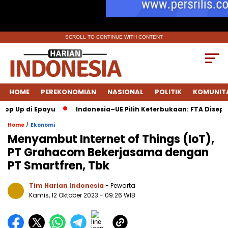
SCROLL TO CONTINUE WITH CONTENT
HOME
PEREKONOMIAN
NASIONAL
POLITIK
KOMUNIT
p di Epayu
Indonesia–UE Pilih Keterbukaan: FTA Disepakati 
/
Home
Ekonomi
Menyambut Internet of Things (IoT),
PT Grahacom Bekerjasama dengan
PT Smartfren, Tbk
Tim Harian Indonesia
- Pewarta
Kamis, 12 Oktober 2023
- 09:26 WIB