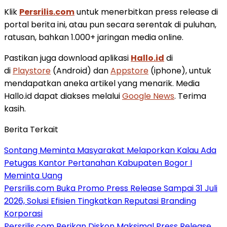
Klik
Persrilis.com
untuk menerbitkan press release di
portal berita ini, atau pun secara serentak di puluhan,
ratusan, bahkan 1.000+ jaringan media online.
Pastikan juga download aplikasi
Hallo.id
di
di
Playstore
(Android) dan
Appstore
(iphone), untuk
mendapatkan aneka artikel yang menarik. Media
Hallo.id dapat diakses melalui
Google News
. Terima
kasih.
Berita Terkait
Sontang Meminta Masyarakat Melaporkan Kalau Ada
Petugas Kantor Pertanahan Kabupaten Bogor I
Meminta Uang
Persrilis.com Buka Promo Press Release Sampai 31 Juli
2026, Solusi Efisien Tingkatkan Reputasi Branding
Korporasi
Persrilis.com Berikan Diskon Maksimal Press Release