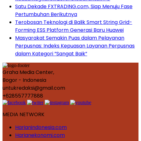
Satu Dekade FXTRADING.com, Siap Menuju Fase
Pertumbuhan Berikutnya
Terobosan Teknologi di Balik Smart String Grid-
Forming ESS Platform Generasi Baru Huawei
Masyarakat Semakin Puas dalam Pelayanan
Perpusnas: Indeks Kepuasan Layanan Perpusnas
dalam Kategori ”Sangat Baik”
Graha Media Center,
Bogor - Indonesia
untukredaksi@gmail.com
+628557777888
MEDIA NETWORK
Harianindonesia.com
Harianekonomi.com